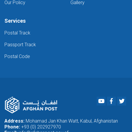
Our Policy
Gallery
Services
Postal Track
Passport Track
Postal Code
Youtube
Faceboo
Twi
Address:
Mohamad Jan Khan Watt, Kabul, Afghanistan
Phone:
+93 (0) 202927970