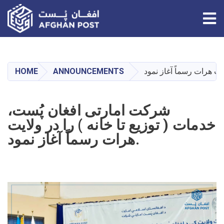
Tog
Skip
to
main
HOME
ANNOUNCEMENTS
content
شرکت امارتی افغان پُست،
خدمات ( توزیع تا خانه ) را در ولایت
هرات رسماً آغاز نمود.