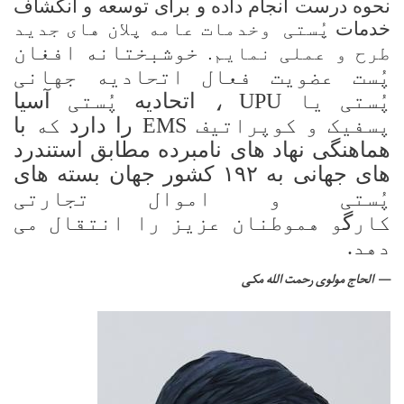
نحوه درست انجام داده و برای توسعه و انکشاف
خدمات
پُستی وخدمات عامه پلان های جدید
خوشبختانه افغان
طرح و عملی نمایم.
پُست عضویت فعال
اتحادیه جهانی
پُستی یا
UPU
،
اتحادیه
پُستی
آسیا
پسفیک و کوپراتیف
EMS
‌ را دارد
که
با
هماهنگی نهاد های نامبرده مطابق استندرد
های جهانی به ۱۹۲ کشور جهان بسته های
پُستی و اموال تجارتی
کار
گ
و هموطنان عزیز را انتقال می
دهد.
الحاج مولوی رحمت الله مکی