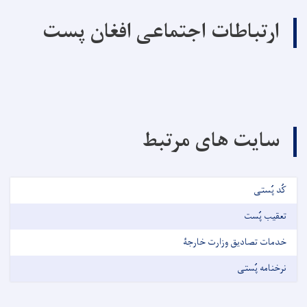
ارتباطات اجتماعی افغان پست
سایت های مرتبط
کُد پُستی
تعقیب پُست
خدمات تصادیق وزارت خارجۀ
نرخنامه پُستی