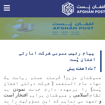
tion
Skip
to
main
content
پیام رئیس عمومی شرکت امارتی
افغان پُست
7 ماه 3 هفته پیش
هموطنان عزیز! خُرسند هستم ریاست یک
نهاد عام المنفعه ( شرکت دولتی افغان
پُست) را برعهده دارم خدمت
نمودن
به
نظام
اسلامی
و هموطنان برایم
افتخار است
و
تعهد می نمایم که این مسؤولیت را به