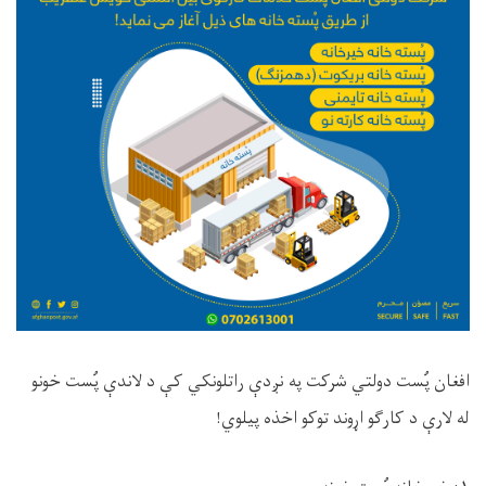
افغان پُست دولتي شرکت په نږدې راتلونکي کې د لاندې پُست خونو
له لارې د کارګو اړوند توکو اخذه پیلوي!