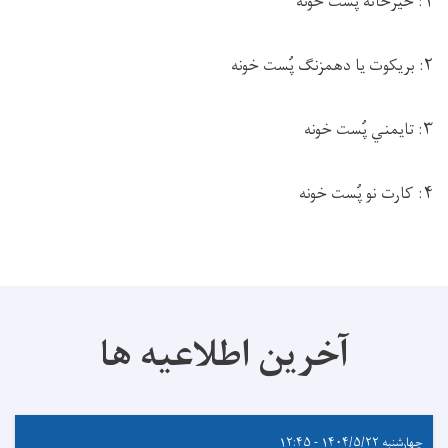
۱: خیرخانه پُست خونه
۲: بریکوت یا دهمزنګ پُست خونه
۳: تایمني پُست خونه
۴: کارت نو پُست خونه
آخرین اطلاعیه ها
چهارشنبه ۱۴۰۴/۵/۲۲ - ۱۲:۴۵