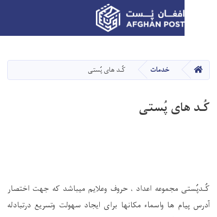
Skip
to
main
HO
خدمات
کُـد های پُستی
content
های پُستی
ی مجموعه اعداد ، حروف وعلایم میباشد که جهت اختصار
م ها واسماء مکانها برای ایجاد سهولت وتسریع درتبادله