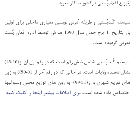
لام پُستی درکشور به کار میرود.
ـدپُستی و طریقه آدرس نویسی معیاری داخلی برای اولین
یخ
1
برج حمل سال
1390
هـ ش توسط اداره افغان پُست
دیده است.
ـد پُستی شامل شش رقم است که دو رقم اول آن از(
10-43
)
ده ولای
ا
ت است، در حالی که دو رقم آخر از
01-50)
) به زون
ع شهری و از(
51-99
) به زون های توزیع محلی ولسوالیها
داده شده است.
برای اطلاعات بیشتر اینجا را کلیک کنید