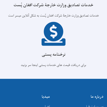
مات تصادیق وزارت خارجۀ شرکت افغان پُست
تصادیق وزارت خارجۀ شرکت افغان پُست به شکل آنلاین میسر است
نرخنامه پستی
برای دریافت قیمت های خدمات پستی اینجا سر بزنید
میدیا
قبلی
اخبار