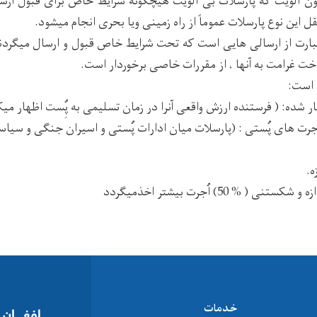
دون الویت که پارسلات بی الویت هیچگونه شرایط خاص برای قبول ارسا
ل این نوع پارسلات عموماً از راه زمینی ویا بحری انجام میشود.
 عبارت از ارسالی هایی است که تحت شرایط خاص قبول و ارسال میگردن
ت غرامت به آنها ، از مقررات خاصی برخوردار است.
ل است:
ار شده: ( فرستنده ارزش واقعی آنرا در زمان تسلیمی به پُِست اظهار میک
اجرت های پُستی : (پارسلات میان ادارات پُستی و اسیران جنگی و سیاسی
ه.
( % 50) اُجرت بیشتر اخذمیگردد
خدمات