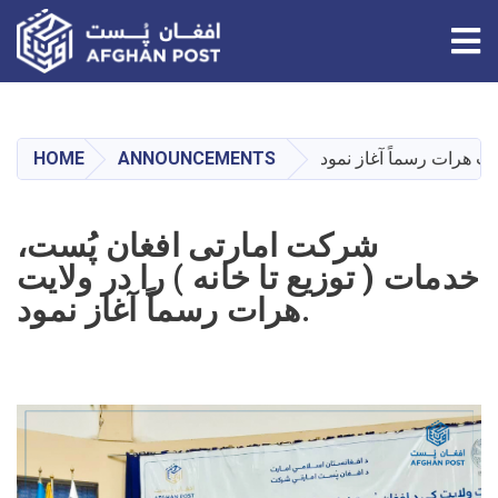
Tog
Skip
to
main
HOME
ANNOUNCEMENTS
content
شرکت امارتی افغان پُست،
خدمات ( توزیع تا خانه ) را در ولایت
هرات رسماً آغاز نمود.