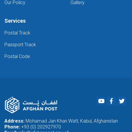
Our Policy
Gallery
Services
Postal Track
Passport Track
Postal Code
Youtube
Faceboo
Twi
Address:
Mohamad Jan Khan Watt, Kabul, Afghanistan
Phone:
+93 (0) 202927970