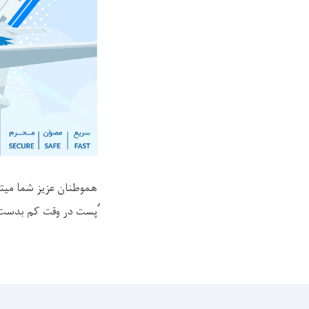
هموطنان عزیز شما میتوا
ُپست در وقت کم بدست 